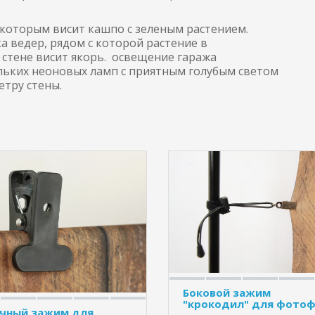
 которым висит кашпо с зеленым растением.
а ведер, рядом с которой растение в
 стене висит якорь. освещение гаража
льких неоновых ламп с приятным голубым светом
етру стены.
Боковой зажим
"крокодил" для фото
чный зажим для