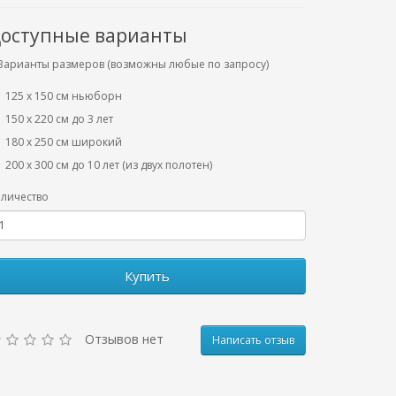
оступные варианты
Варианты размеров (возможны любые по запросу)
125 x 150 см ньюборн
150 х 220 см до 3 лет
180 х 250 см широкий
200 х 300 см до 10 лет (из двух полотен)
личество
Купить
Отзывов нет
Написать отзыв