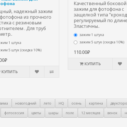
Качественный боковой
офона
зажим для фотофона с
ный, надежный зажим
защелкой типа "крокод
 фотофона из прочного
регулируемый по длине
стика с резиновым
Эластичны..
отнителем . Для труб
метр..
зажим 1 штука
зажим 5 штук (скидка 10%)
ажим 1 штука
ажим 5 штук (скидка 10%)
110.00₽
.00₽
КУПИТЬ
КУПИТЬ
зима
новогодний
лето
HQ
осень
картина
двухстор
фотосессия
цветы
шары
поле
12 месяцев
венок
н