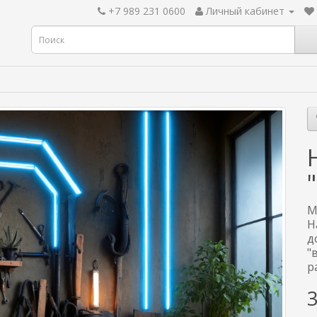
+7 989 231 0600
Личный кабинет
М
Н
д
"
р