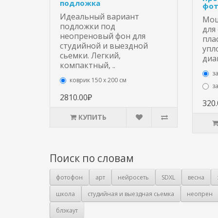
подложка
фот
Идеальный вариант
Мощ
подложки под
для
неопреновый фон для
пла
студийной и выездной
упл
сьемки. Легкий,
диа
компактный, ..
з
коврик 150 х 200 см
з
2810.00₽
320
КУПИТЬ
Поиск по словам
фотофон
арт
нейросеть
SDXL
весна
школа
студийная и выездная сьемка
неопрен
блэкаут