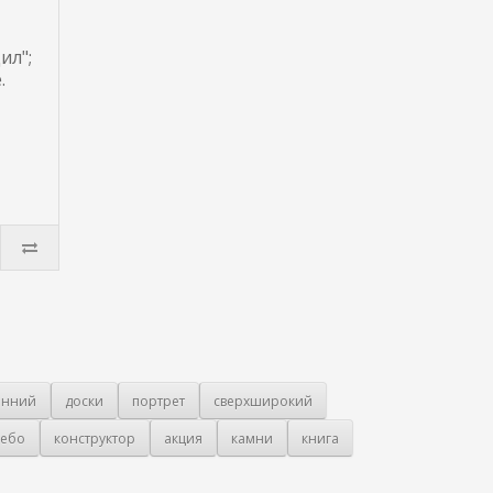
ил";
.
онний
доски
портрет
сверхширокий
ебо
конструктор
акция
камни
книга