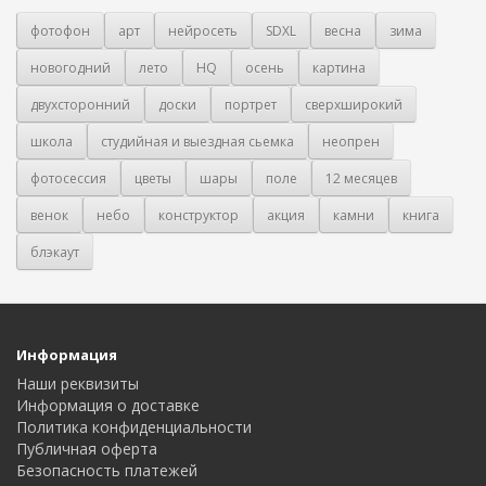
фотофон
арт
нейросеть
SDXL
весна
зима
новогодний
лето
HQ
осень
картина
двухсторонний
доски
портрет
сверхширокий
школа
студийная и выездная сьемка
неопрен
фотосессия
цветы
шары
поле
12 месяцев
венок
небо
конструктор
акция
камни
книга
блэкаут
Информация
Наши реквизиты
Информация о доставке
Политика конфиденциальности
Публичная оферта
Безопасность платежей