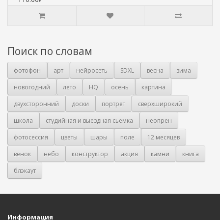
Поиск по словам
фотофон
арт
нейросеть
SDXL
весна
зима
новогодний
лето
HQ
осень
картина
двухсторонний
доски
портрет
сверхширокий
школа
студийная и выездная сьемка
неопрен
фотосессия
цветы
шары
поле
12 месяцев
венок
небо
конструктор
акция
камни
книга
блэкаут
Информация