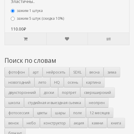
Эластичны..
зажим 1 штука
зажим 5 штук (скидка 10%)
110.00₽
Поиск по словам
фотофон
арт
нейросеть
SDXL
весна
зима
новогодний
лето
HQ
осень
картина
двухсторонний
доски
портрет
сверхширокий
школа
студийная и выездная сьемка
неопрен
фотосессия
цветы
шары
поле
12 месяцев
венок
небо
конструктор
акция
камни
книга
блэкаут