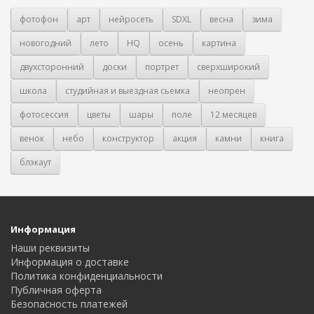
фотофон
арт
нейросеть
SDXL
весна
зима
новогодний
лето
HQ
осень
картина
двухсторонний
доски
портрет
сверхширокий
школа
студийная и выездная сьемка
неопрен
фотосессия
цветы
шары
поле
12 месяцев
венок
небо
конструктор
акция
камни
книга
блэкаут
Информация
Наши реквизиты
Информация о доставке
Политика конфиденциальности
Публичная оферта
Безопасность платежей