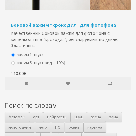
Боковой зажим "крокодил" для фотофона
Качественный боковой зажим для фотофона с
защелкой типа "крокодил"; регулируемый по длине.
Эластичны..
зажим 1 штука
зажим 5 штук (скидка 10%)
110.00₽
Поиск по словам
фотофон
арт
нейросеть
SDXL
весна
зима
новогодний
лето
HQ
осень
картина