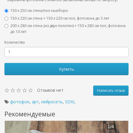
150 х 250 см стена/пол ньюборн
150 х 220 см стена + 150 х 220 см пол, фотозона до 3 лет
200 х 280 см стена (из двух полотен) + 150 х 280 см пол, фотозона
до 10 лет
Количество
Купить
Отзывов нет
Написать отзыв
фотофон
,
арт
,
нейросеть
,
SDXL
Рекомендуемые