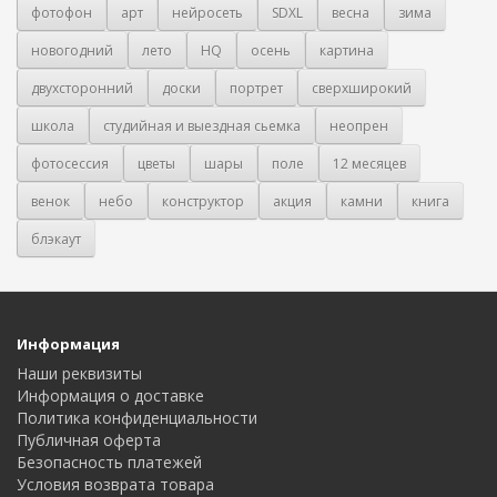
фотофон
арт
нейросеть
SDXL
весна
зима
новогодний
лето
HQ
осень
картина
двухсторонний
доски
портрет
сверхширокий
школа
студийная и выездная сьемка
неопрен
фотосессия
цветы
шары
поле
12 месяцев
венок
небо
конструктор
акция
камни
книга
блэкаут
Информация
Наши реквизиты
Информация о доставке
Политика конфиденциальности
Публичная оферта
Безопасность платежей
Условия возврата товара