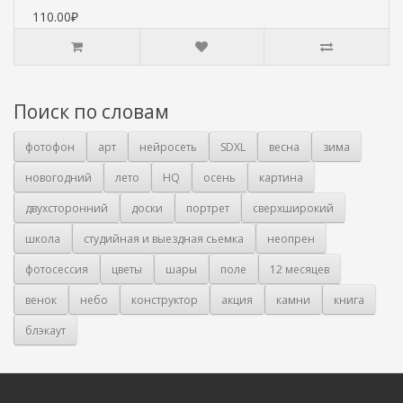
110.00₽
Поиск по словам
фотофон
арт
нейросеть
SDXL
весна
зима
новогодний
лето
HQ
осень
картина
двухсторонний
доски
портрет
сверхширокий
школа
студийная и выездная сьемка
неопрен
фотосессия
цветы
шары
поле
12 месяцев
венок
небо
конструктор
акция
камни
книга
блэкаут