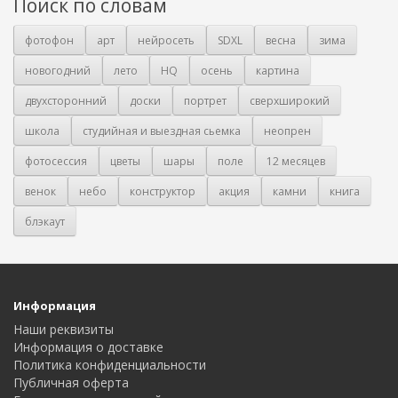
Поиск по словам
фотофон
арт
нейросеть
SDXL
весна
зима
новогодний
лето
HQ
осень
картина
двухсторонний
доски
портрет
сверхширокий
школа
студийная и выездная сьемка
неопрен
фотосессия
цветы
шары
поле
12 месяцев
венок
небо
конструктор
акция
камни
книга
блэкаут
Информация
Наши реквизиты
Информация о доставке
Политика конфиденциальности
Публичная оферта