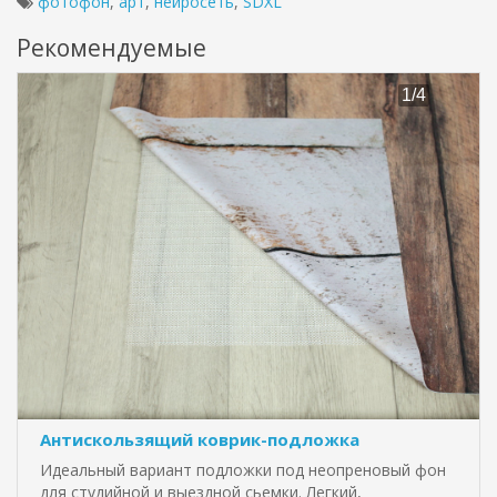
фотофон
,
арт
,
нейросеть
,
SDXL
Рекомендуемые
Антискользящий коврик-подложка
Идеальный вариант подложки под неопреновый фон
для студийной и выездной сьемки. Легкий,