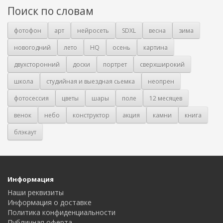
Поиск по словам
фотофон
арт
нейросеть
SDXL
весна
зима
новогодний
лето
HQ
осень
картина
двухсторонний
доски
портрет
сверхширокий
школа
студийная и выездная сьемка
неопрен
фотосессия
цветы
шары
поле
12 месяцев
венок
небо
конструктор
акция
камни
книга
блэкаут
Информация
Наши реквизиты
Информация о доставке
Политика конфиденциальности
Публичная оферта