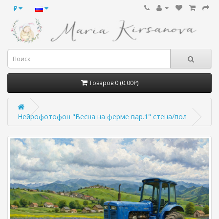
₽
Товаров 0 (0.00₽)
Нейрофотофон "Весна на ферме вар.1" стена/пол