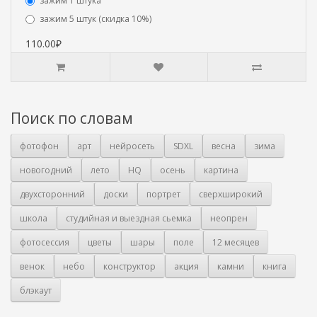
зажим 1 штука
зажим 5 штук (скидка 10%)
110.00₽
Поиск по словам
фотофон
арт
нейросеть
SDXL
весна
зима
новогодний
лето
HQ
осень
картина
двухсторонний
доски
портрет
сверхширокий
школа
студийная и выездная сьемка
неопрен
фотосессия
цветы
шары
поле
12 месяцев
венок
небо
конструктор
акция
камни
книга
блэкаут