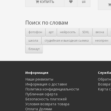
КУПИТЬ
Поиск по словам
фотофон
арт
нейросеть
SDXL
весна
школа
студийная и выездная сьемка
неопрен
блэкаут
Информация
Служба
Наши реквизиты
Обратн
Информация о доставке
Возвра
Политика конфиденциальности
Карта с
Публичная оферта
Безопасность платежей
Условия возврата товара
Оплата Долями