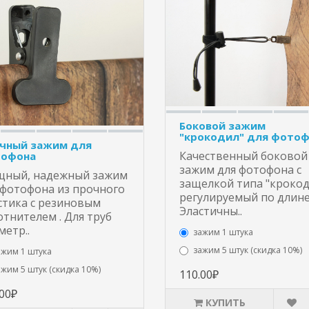
Боковой зажим
"крокодил" для фото
чный зажим для
Качественный боковой
офона
зажим для фотофона с
ный, надежный зажим
защелкой типа "крокод
 фотофона из прочного
регулируемый по длине
стика с резиновым
Эластичны..
отнителем . Для труб
метр..
зажим 1 штука
зажим 5 штук (скидка 10%)
ажим 1 штука
ажим 5 штук (скидка 10%)
110.00₽
.00₽
КУПИТЬ