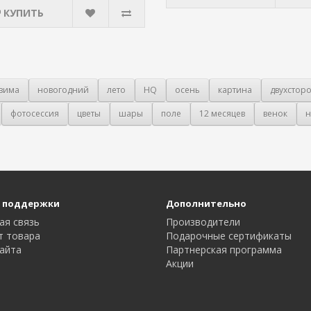
КУПИТЬ
зима
новогодний
лето
HQ
осень
картина
двухстор
фотосессия
цветы
шары
поле
12 месяцев
венок
н
 поддержки
Дополнительно
ая связь
Производители
т товара
Подарочные сертификаты
айта
Партнерская программа
Акции