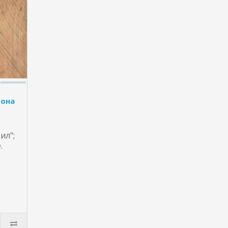
фона
ил";
.