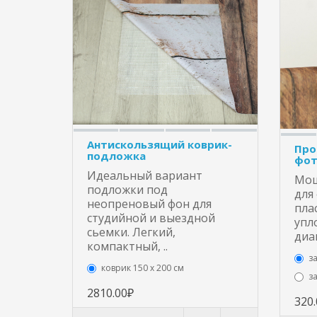
Антискользящий коврик-
Про
подложка
фот
Идеальный вариант
Мощ
подложки под
для
неопреновый фон для
пла
студийной и выездной
упл
сьемки. Легкий,
диа
компактный, ..
з
коврик 150 х 200 см
з
2810.00₽
320