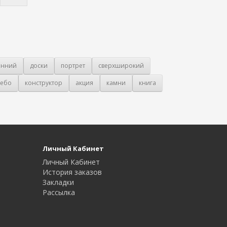
онний
доски
портрет
сверхширокий
ебо
конструктор
акция
камни
книга
Личный Кабинет
Личный Кабинет
История заказов
Закладки
Рассылка