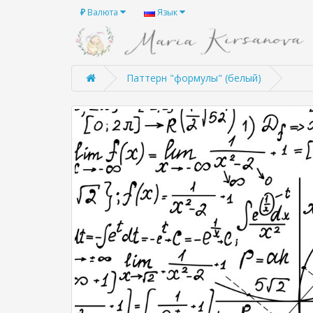
₽
Валюта
Язык
Паттерн "формулы" (белый)