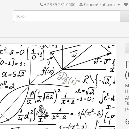
+7 989 231 0600
Личный кабинет
М
Н
д
"
р